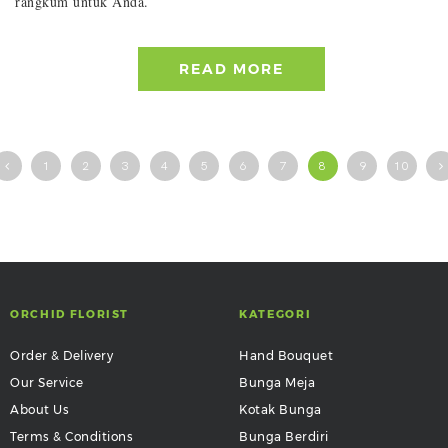
rangkum untuk Anda.
READ MORE
1
2
3
4
5
6
7
8
9
10
ORCHID FLORIST
KATEGORI
Order & Delivery
Hand Bouquet
Our Service
Bunga Meja
About Us
Kotak Bunga
Terms & Conditions
Bunga Berdiri