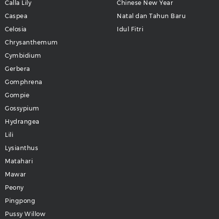
Calla Lily
Chinese New Year
Caspea
Natal dan Tahun Baru
Celosia
Idul Fitri
Chrysanthemum
Cymbidium
Gerbera
Gomphrena
Gompie
Gossypium
Hydrangea
Lili
Lysianthus
Matahari
Mawar
Peony
Pingpong
Pussy Willow