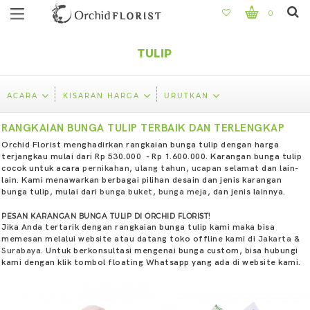
0
TULIP
ACARA
KISARAN HARGA
URUTKAN
RANGKAIAN BUNGA TULIP TERBAIK DAN TERLENGKAP
Orchid Florist menghadirkan rangkaian bunga tulip dengan harga
terjangkau mulai dari Rp 530.000 - Rp 1.600.000. Karangan bunga tulip
cocok untuk acara
pernikahan
,
ulang tahun
,
ucapan selamat
dan lain-
lain. Kami menawarkan berbagai pilihan desain dan jenis karangan
bunga tulip, mulai dari
bunga buket
,
bunga meja
, dan jenis lainnya.
PESAN KARANGAN BUNGA TULIP DI ORCHID FLORIST!
Jika Anda tertarik dengan rangkaian bunga tulip kami maka bisa
memesan melalui website atau datang toko offline kami di
Jakarta
&
Surabaya
. Untuk berkonsultasi mengenai bunga custom, bisa hubungi
kami dengan klik tombol floating Whatsapp yang ada di website kami.