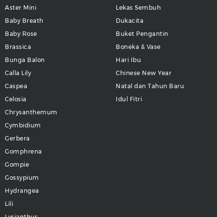
Aster Mini
Lekas Sembuh
Baby Breath
Dukacita
Baby Rose
Buket Pengantin
Brassica
Boneka & Vase
Bunga Balon
Hari Ibu
Calla Lily
Chinese New Year
Caspea
Natal dan Tahun Baru
Celosia
Idul Fitri
Chrysanthemum
Cymbidium
Gerbera
Gomphrena
Gompie
Gossypium
Hydrangea
Lili
Lysianthus