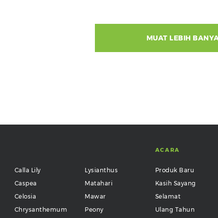
MUAT LEBIH BANY
ACARA
Calla Lily
Lysianthus
Produk Baru
Caspea
Matahari
Kasih Sayang
Celosia
Mawar
Selamat
Chrysanthemum
Peony
Ulang Tahun