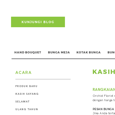
KUNJUNGI BLOG
HAND BOUQUET
BUNGA MEJA
KOTAK BUNGA
BUN
KASI
ACARA
PRODUK BARU
RANGKAIAN
KASIH SAYANG
Orchid Florist
dengan harga t
SELAMAT
PESAN BUNGA 
ULANG TAHUN
Jika Anda tert