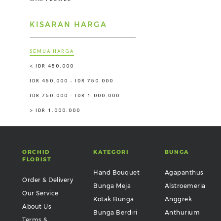
KISARAN HARGA
SEMUA HARGA
< IDR 450.000
IDR 450.000 - IDR 750.000
IDR 750.000 - IDR 1.000.000
> IDR 1.000.000
ORCHID
KATEGORI
BUNGA
FLORIST
Hand Bouquet
Agapanthus
Order & Delivery
Bunga Meja
Alstroemeria
Our Service
Kotak Bunga
Anggrek
About Us
Bunga Berdiri
Anthurium
Terms &