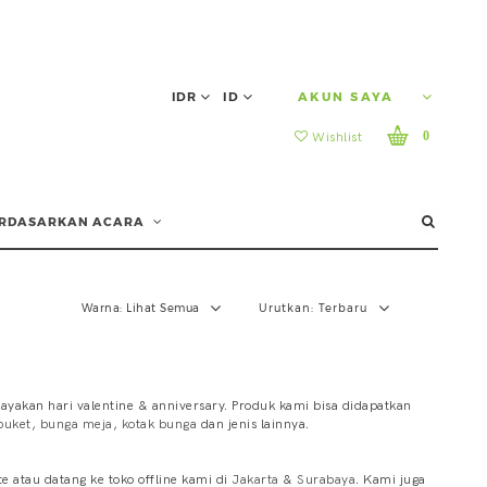
IDR
ID
AKUN SAYA
0
Wishlist
RDASARKAN ACARA
Warna:
Lihat Semua
Urutkan:
Terbaru
yakan hari valentine & anniversary. Produk kami bisa didapatkan
buket
,
bunga meja
,
kotak bunga
dan jenis lainnya.
 atau datang ke toko offline kami di
Jakarta
&
Surabaya
. Kami juga