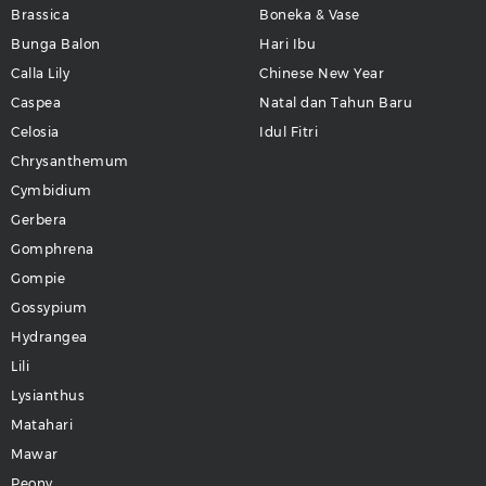
Brassica
Boneka & Vase
Bunga Balon
Hari Ibu
Calla Lily
Chinese New Year
Caspea
Natal dan Tahun Baru
Celosia
Idul Fitri
Chrysanthemum
Cymbidium
Gerbera
Gomphrena
Gompie
Gossypium
Hydrangea
Lili
Lysianthus
Matahari
Mawar
Peony