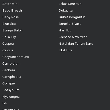
Aster Mini
Lekas Sembuh
Baby Breath
Dukacita
Baby Rose
Buket Pengantin
Brassica
Boneka & Vase
Bunga Balon
Hari Ibu
Calla Lily
Chinese New Year
Caspea
Natal dan Tahun Baru
Celosia
Idul Fitri
Chrysanthemum
Cymbidium
Gerbera
Gomphrena
Gompie
Gossypium
Hydrangea
Lili
Lysianthus