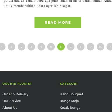
polusi udara? Tanam beberapa jenis tanaman ini di dalam rumah Anda
untuk membersihkan udara agar lebih segar.
READ MORE
1
2
3
4
5
6
7
8
9
10
ORCHID FLORIST
KATEGORI
Order & Delivery
Hand Bouquet
Our Service
Bunga Meja
About Us
Kotak Bunga