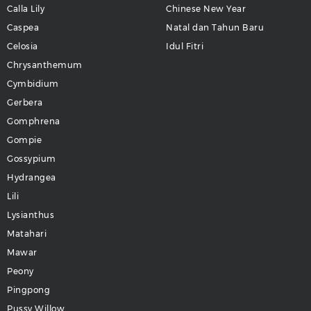
Calla Lily
Chinese New Year
Caspea
Natal dan Tahun Baru
Celosia
Idul Fitri
Chrysanthemum
Cymbidium
Gerbera
Gomphrena
Gompie
Gossypium
Hydrangea
Lili
Lysianthus
Matahari
Mawar
Peony
Pingpong
Pussy Willow