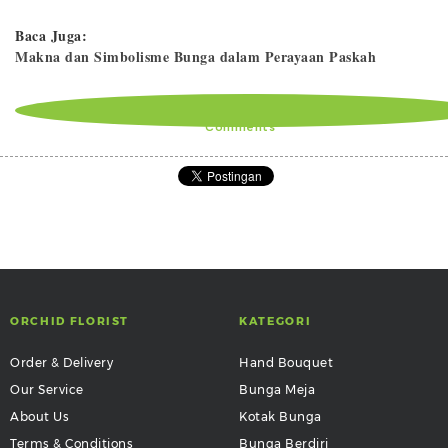
Baca Juga:
Makna dan Simbolisme Bunga dalam Perayaan Paskah
Comments
ORCHID FLORIST
KATEGORI
Order & Delivery
Hand Bouquet
Our Service
Bunga Meja
About Us
Kotak Bunga
Terms & Conditions
Bunga Berdiri