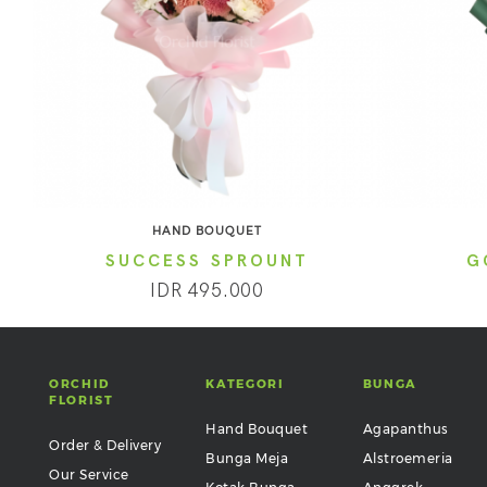
HAND BOUQUET
SUCCESS SPROUNT
G
IDR 495.000
ORCHID
KATEGORI
BUNGA
FLORIST
Hand Bouquet
Agapanthus
Order & Delivery
Bunga Meja
Alstroemeria
Our Service