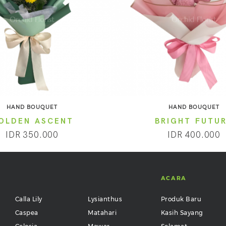
HAND BOUQUET
HAND BOUQUET
OLDEN ASCENT
BRIGHT FUTU
IDR 350.000
IDR 400.000
ACARA
Calla Lily
Lysianthus
Produk Baru
Caspea
Matahari
Kasih Sayang