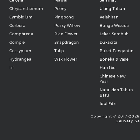
Celosia
Mawar
Selamat
Chrysanthemum
Peony
Ulang Tahun
Cymbidium
Pingpong
Kelahiran
Gerbera
Pussy Willow
Bunga Wisuda
Gomphrena
Rice Flower
Lekas Sembuh
Gompie
Snapdragon
Dukacita
Gossypium
Tulip
Buket Pengantin
Hydrangea
Wax Flower
Boneka & Vase
Lili
Hari Ibu
Chinese New
Year
Natal dan Tahun
Baru
Idul Fitri
Copyright © 2017-2026 
Delivery Se