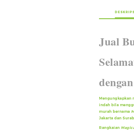
DESKRIP
Jual B
Selama
dengan
Mengungkapkan ra
indah bila mengg
murah bernama
M
Jakarta dan Surab
Rangkaian
Magica