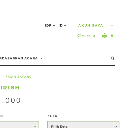
IDR
ID
AKUN SAYA
0
Wishlist
RDASARKAN ACARA
|
KASIH SAYANG
IRISH
0.000
AN
KOTA