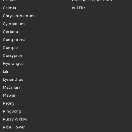
Celosia
Idul Fitri
Chrysanthemum
Cymbidium
Gerbera
Gomphrena
Gompie
Gossypium
Hydrangea
Lili
Lysianthus
Matahari
Mawar
Peony
Pingpong
Pussy Willow
Rice Flower