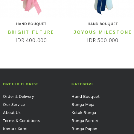
HAND BOUQUET
HAND BOUQUET
BRIGHT FUTURE
JOYOUS MILESTONE
IDR 400.000
IDR 500.000
ORCHID FLORIST
KATEGORI
Order & Delivery
Hand Bouquet
Our Service
Bunga Meja
About Us
Kotak Bunga
Terms & Conditions
Bunga Berdiri
Kontak Kami
Bunga Papan