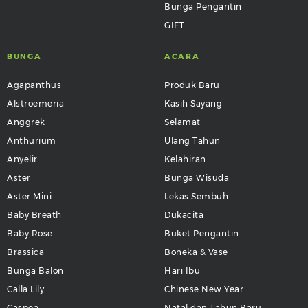
Bunga Pengantin
GIFT
BUNGA
ACARA
Agapanthus
Produk Baru
Alstroemeria
Kasih Sayang
Anggrek
Selamat
Anthurium
Ulang Tahun
Anyelir
Kelahiran
Aster
Bunga Wisuda
Aster Mini
Lekas Sembuh
Baby Breath
Dukacita
Baby Rose
Buket Pengantin
Brassica
Boneka & Vase
Bunga Balon
Hari Ibu
Calla Lily
Chinese New Year
Caspea
Natal dan Tahun Baru