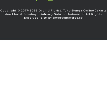
Copyright © 2017-2026 Orchid Florist. Toko Bunga Online Jakarta
dan Florist Surabaya Delivery Seluruh Indonesia. All Rights
Reserved. Site by
goodcommerce.co