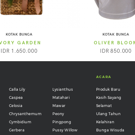
KOTAK BUNGA
KOTAK BUNGA
IVORY GARDEN
OLIVER BLOO
IDR 1.650.000
IDR 850.000
ACARA
Calla Lily
Lysianthus
Produk Baru
Caspea
Matahari
Kasih Sayang
Celosia
Mawar
Selamat
Chrysanthemum
Peony
Ulang Tahun
Cymbidium
Pingpong
Kelahiran
Gerbera
Pussy Willow
Bunga Wisuda