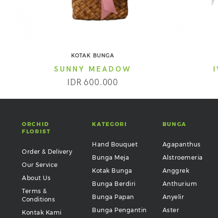
KOTAK BUNGA
SUNNY MEADOW
IDR 600.000
ORCHID
KATEGORI
BUNGA
FLORIST
Hand Bouquet
Agapanthus
Order & Delivery
Bunga Meja
Alstroemeria
Our Service
Kotak Bunga
Anggrek
About Us
Bunga Berdiri
Anthurium
Terms &
Bunga Papan
Anyelir
Conditions
Bunga Pengantin
Aster
Kontak Kami