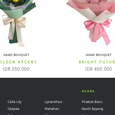
HAND BOUQUET
HAND BOUQUET
OLDEN ASCENT
BRIGHT FUTU
IDR 350.000
IDR 400.000
ACARA
Calla Lily
Lysianthus
Produk Baru
Caspea
Matahari
Kasih Sayang