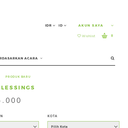
IDR
ID
AKUN SAYA
0
Wishlist
RDASARKAN ACARA
|
PRODUK BARU
BLESSINGS
5.000
AN
KOTA