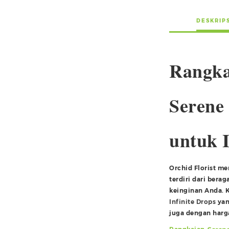
DESKRIP
Rangka
Serene
untuk I
Orchid Florist m
terdiri dari bera
keinginan Anda. 
Infinite Drops
yan
juga dengan harga