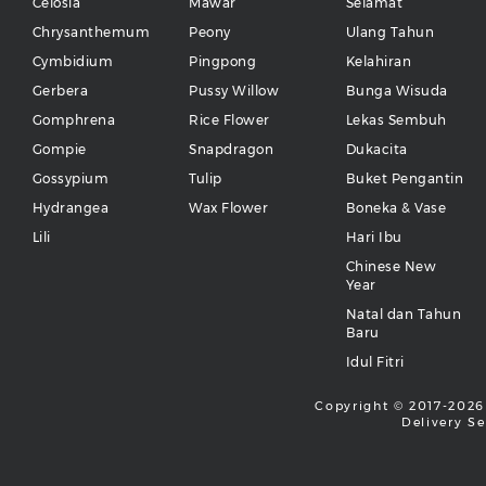
Celosia
Mawar
Selamat
Chrysanthemum
Peony
Ulang Tahun
Cymbidium
Pingpong
Kelahiran
Gerbera
Pussy Willow
Bunga Wisuda
Gomphrena
Rice Flower
Lekas Sembuh
Gompie
Snapdragon
Dukacita
Gossypium
Tulip
Buket Pengantin
Hydrangea
Wax Flower
Boneka & Vase
Lili
Hari Ibu
Chinese New
Year
Natal dan Tahun
Baru
Idul Fitri
Copyright © 2017-2026 
Delivery Se