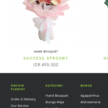
HAND BOUQUET
SUCCESS SPROUNT
G
IDR 495.000
ORCHID
KATEGORI
BUNGA
FLORIST
Hand Bouquet
Agapanthus
Order & Delivery
Bunga Meja
Alstroemeria
Our Service