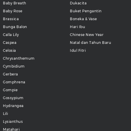
Baby Breath
Dukacita
Baby Rose
Buket Pengantin
Brassica
Boneka & Vase
Bunga Balon
Hari Ibu
Calla Lily
Chinese New Year
Caspea
Natal dan Tahun Baru
Celosia
Idul Fitri
Chrysanthemum
Cymbidium
Gerbera
Gomphrena
Gompie
Gossypium
Hydrangea
Lili
Lysianthus
Matahari