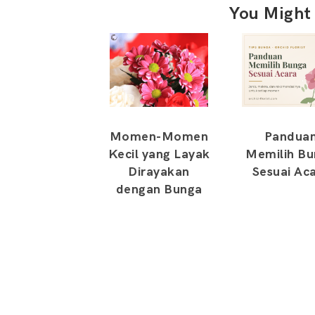
You Might 
Momen-Momen
Pandua
Kecil yang Layak
Memilih B
Dirayakan
Sesuai Ac
dengan Bunga